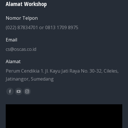
Alamat Workshop
Nomor Telpon
(022) 87834701 or 0813 1709 8975
Email
cs@oscas.co.id
Alamat
Perum Cendikia 1. Jl. Kayu Jati Raya No. 30-32, Cileles,
Jatinangor, Sumedang
Find us on:
Facebook
YouTube
Instagram
page
page
page
opens
opens
opens
in
in
in
new
new
new