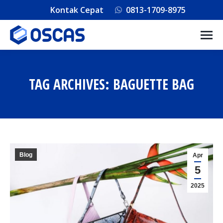
Kontak Cepat
0813-1709-8975
TAG ARCHIVES:
BAGUETTE BAG
You are here:
Blog
Apr
5
2025