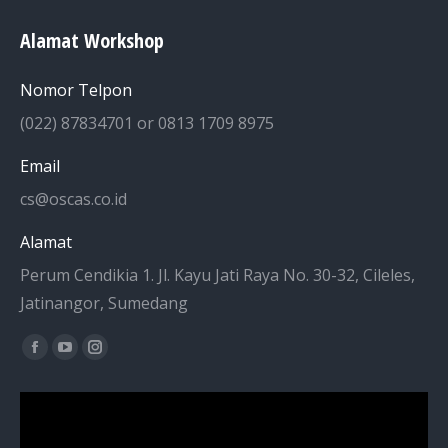
Alamat Workshop
Nomor Telpon
(022) 87834701 or 0813 1709 8975
Email
cs@oscas.co.id
Alamat
Perum Cendikia 1. Jl. Kayu Jati Raya No. 30-32, Cileles,
Jatinangor, Sumedang
Find us on:
Facebook
YouTube
Instagram
page
page
page
opens
opens
opens
in
in
in