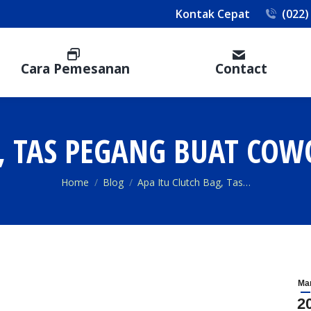
Kontak Cepat
(022)
Cara Pemesanan
Contact
G, TAS PEGANG BUAT COW
You are here:
Home
Blog
Apa Itu Clutch Bag, Tas…
Ma
2