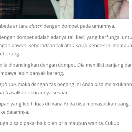
embeda antara
clutch
dengan dompet pada umumnya.
ngan dompet adalah adanya tali kecil yang berfungsi unt
ngan bawah. Keberadaan tali atau
strap
pendek ini membua
ut orang.
bila dibandingkan dengan dompet. Dia memiliki panjang da
membawa lebih banyak barang.
tphone
, maka dengan tas pegang ini Anda bisa melakukann
utch
asalkan ukurannya sesuai.
pan yang lebih luas di mana Anda bisa memasukkan uang,
s ke dalamnya.
i juga bisa dipakai baik oleh pria maupun wanita. Cukup