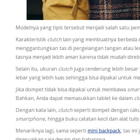
Modelnya yang tipis tersebut menjadi salah satu p
Karakteristik
clutch
lain yang membuatnya berbeda de
menggantungkan tas di pergelangan tangan atau le
tasnya menjadi lebih aman karena tidak mudah direb
Selain itu, ukuran
clutch
juga cenderung lebih besar 
lebar yang lebih luas sehingga bisa dipakai untuk 
Jika dompet tidak bisa dipakai untuk membawa
smar
Bahkan, Anda dapat memasukkan tablet ke dalam
cl
Dengan kata lain,
clutch
seperti dompet dengan caku
smartphone
, hingga buku catatan kecil dan alat tuli
Menariknya lagi, sama seperti
mini backpack
, tas in
disesuaikan saja desain dan bahannya.