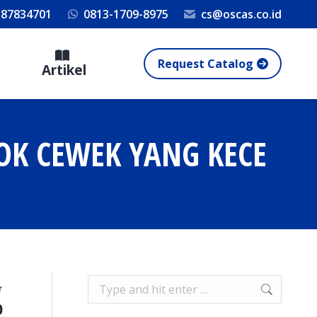
 87834701
0813-1709-8975
cs@oscas.co.id
Request Catalog
Artikel
OK CEWEK YANG KECE
Search:
r
0