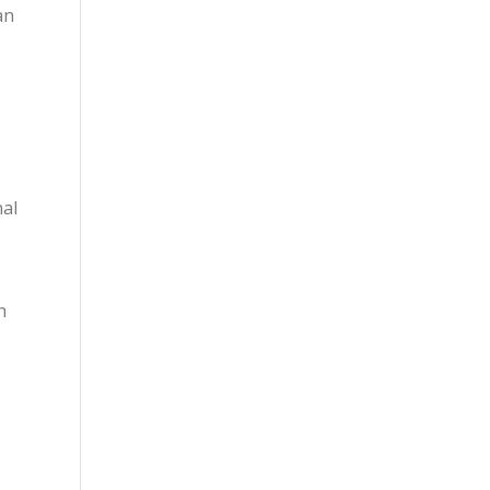
an
al
h