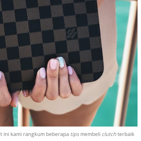
ut ini kami rangkum beberapa
tips
membeli
clutch
terbaik