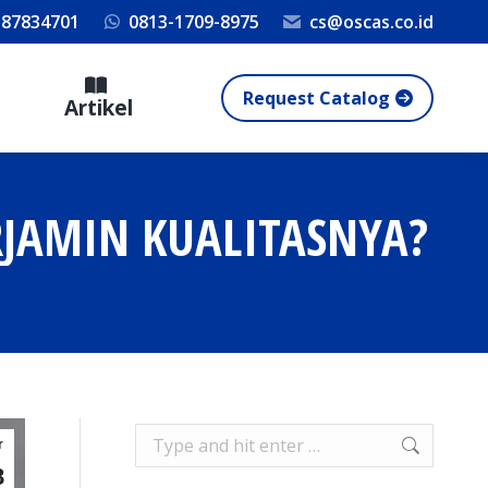
 87834701
0813-1709-8975
cs@oscas.co.id
Request Catalog
Artikel
RJAMIN KUALITASNYA?
Search:
r
8