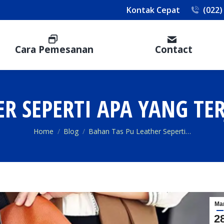
Kontak Cepat
(022)
Cara Pemesanan
Contact
ER SEPERTI APA YANG TE
You are here:
Home
Blog
Bahan Tas Pu Leather Seperti…
Ma
2