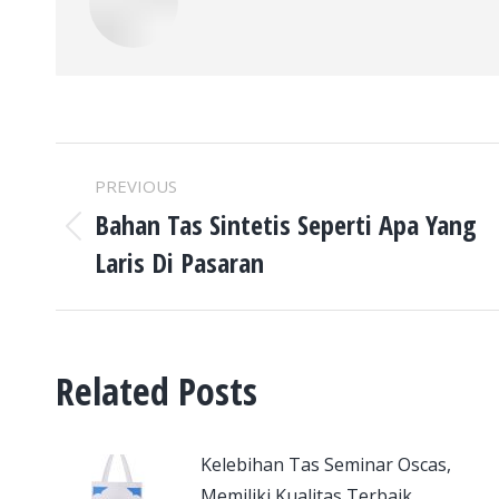
POST
PREVIOUS
NAVIGATION
Bahan Tas Sintetis Seperti Apa Yang
Previous
Laris Di Pasaran
post:
Related Posts
Kelebihan Tas Seminar Oscas,
Memiliki Kualitas Terbaik