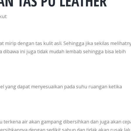
AN TAS PU LEATHER
kut:
gat mirip dengan tas kulit asli. Sehingga jika sekilas melihatn
a dibawa ini juga tidak mudah lembab sehingga bisa lebih
sibel yang dapat menyesuaikan pada suhu ruangan ketika
it pu terkena air akan gampang dibersihkan dan juga akan cep
ersihkannya dengan sedikit sabun dan tidak akan rusak lal