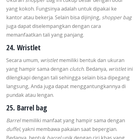
Ukuran
shopper bag
ini cukup besar dengan bodi
yang kokoh. Fungsinya adalah untuk dipakai ke
kantor atau bekerja. Selain bisa dijinjing,
shopper bag
juga dapat diselempangkan dengan cara
memanfaatkan tali yang panjang.
24. Wristlet
Secara umum,
wristlet
memiliki bentuk dan ukuran
yang hampir sama dengan
clutch
. Bedanya,
wristlet
ini
dilengkapi dengan tali sehingga selain bisa dipegang
langsung, Anda juga dapat menggantungkannya di
pundak atau lengan.
25. Barrel bag
Barrel
memiliki manfaat yang hampir sama dengan
duffel
, yakni membawa pakaian saat bepergian.
Bedanya, bentuk
barrel
unik dengan ciri khas yang