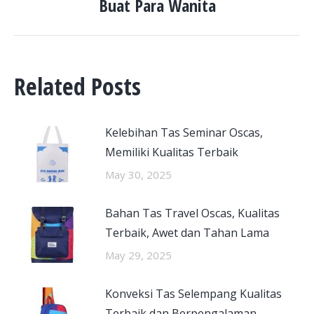
Buat Para Wanita
post:
Related Posts
Kelebihan Tas Seminar Oscas,
Memiliki Kualitas Terbaik
May 30, 2025
Bahan Tas Travel Oscas, Kualitas
Terbaik, Awet dan Tahan Lama
May 29, 2025
Konveksi Tas Selempang Kualitas
Terbaik dan Berpengalaman