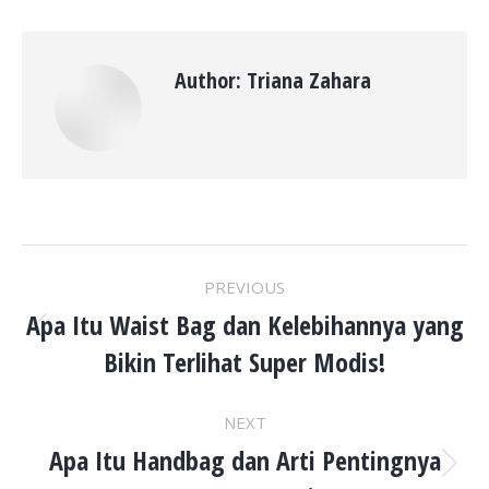
Author:
Triana Zahara
POST
PREVIOUS
NAVIGATION
Apa Itu Waist Bag dan Kelebihannya yang
Previous
Bikin Terlihat Super Modis!
post:
NEXT
Apa Itu Handbag dan Arti Pentingnya
Next