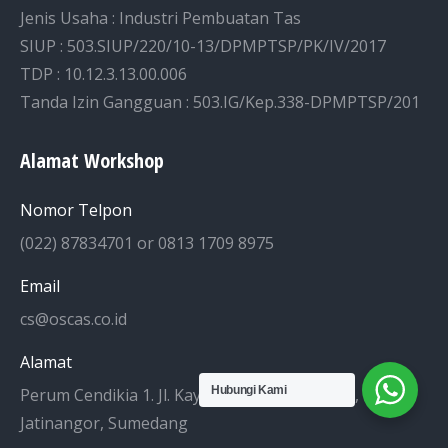
Jenis Usaha : Industri Pembuatan Tas
SIUP : 503.SIUP/220/10-13/DPMPTSP/PK/IV/2017
TDP : 10.12.3.13.00.006
Tanda Izin Gangguan : 503.IG/Kep.338-DPMPTSP/201
Alamat Workshop
Nomor Telpon
(022) 87834701 or 0813 1709 8975
Email
cs@oscas.co.id
Alamat
Hubungi Kami
Perum Cendikia 1. Jl. Kayu Jati Raya No. 30-32, Cileles,
Jatinangor, Sumedang