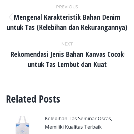
POST
PREVIOUS
NAVIGATION
Mengenal Karakteristik Bahan Denim
Previous
untuk Tas (Kelebihan dan Kekurangannya)
post:
NEXT
Rekomendasi Jenis Bahan Kanvas Cocok
Next
untuk Tas Lembut dan Kuat
post:
Related Posts
Kelebihan Tas Seminar Oscas,
Memiliki Kualitas Terbaik