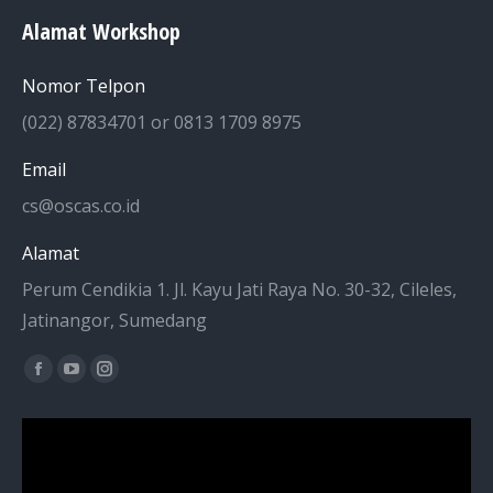
Alamat Workshop
Nomor Telpon
(022) 87834701 or 0813 1709 8975
Email
cs@oscas.co.id
Alamat
Perum Cendikia 1. Jl. Kayu Jati Raya No. 30-32, Cileles,
Jatinangor, Sumedang
Find us on:
Facebook
YouTube
Instagram
page
page
page
opens
opens
opens
in
in
in