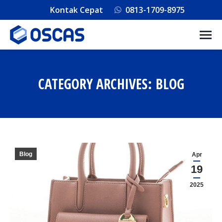
Kontak Cepat
0813-1709-8975
CATEGORY ARCHIVES:
BLOG
You are here:
Blog
Apr
19
2025