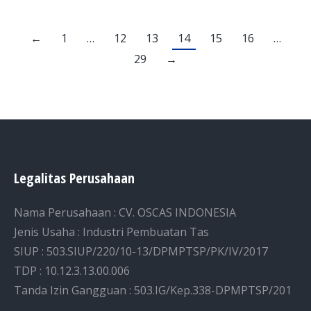
←
1
…
12
13
14
15
16
…
29
→
Legalitas Perusahaan
Nama Perusahaan : CV. OSCAS INDONESIA
Jenis Usaha : Industri Pembuatan Tas
SIUP : 503.SIUP/220/10-13/DPMPTSP/PK/IV/2017
TDP : 10.12.3.13.00.006
Tanda Izin Gangguan : 503.IG/Kep.338-DPMPTSP/201