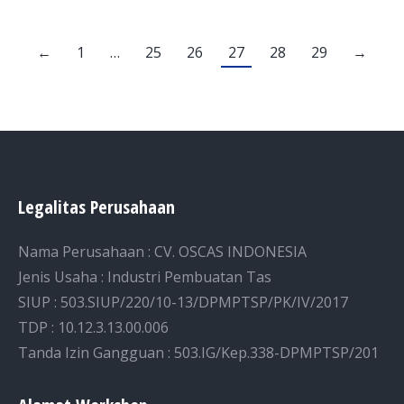
←
1
…
25
26
27
28
29
→
Legalitas Perusahaan
Nama Perusahaan : CV. OSCAS INDONESIA
Jenis Usaha : Industri Pembuatan Tas
SIUP : 503.SIUP/220/10-13/DPMPTSP/PK/IV/2017
TDP : 10.12.3.13.00.006
Tanda Izin Gangguan : 503.IG/Kep.338-DPMPTSP/201