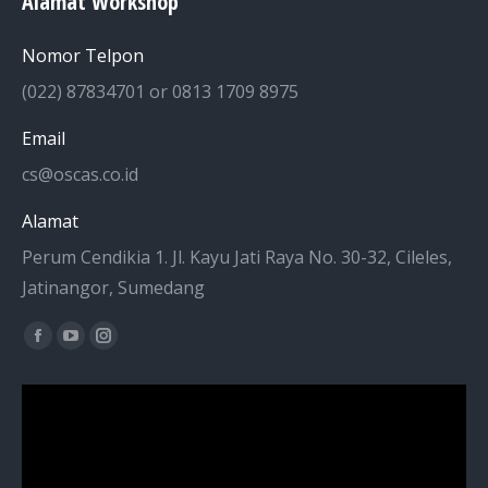
Alamat Workshop
Nomor Telpon
(022) 87834701 or 0813 1709 8975
Email
cs@oscas.co.id
Alamat
Perum Cendikia 1. Jl. Kayu Jati Raya No. 30-32, Cileles,
Jatinangor, Sumedang
Find us on:
Facebook
YouTube
Instagram
page
page
page
opens
opens
opens
in
in
in
new
new
new