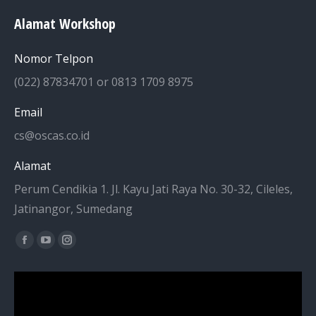
Alamat Workshop
Nomor Telpon
(022) 87834701 or 0813 1709 8975
Email
cs@oscas.co.id
Alamat
Perum Cendikia 1. Jl. Kayu Jati Raya No. 30-32, Cileles,
Jatinangor, Sumedang
Find us on:
Facebook
YouTube
Instagram
page
page
page
opens
opens
opens
in
in
in