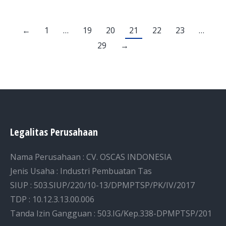
←
1
…
19
20
21
22
23
…
29
→
Legalitas Perusahaan
Nama Perusahaan : CV. OSCAS INDONESIA
Jenis Usaha : Industri Pembuatan Tas
SIUP : 503.SIUP/220/10-13/DPMPTSP/PK/IV/2017
TDP : 10.12.3.13.00.006
Tanda Izin Gangguan : 503.IG/Kep.338-DPMPTSP/201