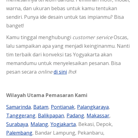
warna, dan ukuran bebas untuk kamu tentukan
sendiri. Punya ide desain untuk tas impianmu? Bisa
banget!
Kamu tinggal menghubungi
customer service
Oscas,
lalu sampaikan apa yang menjadi keinginanmu. Nanti
tim terbaik dari konveksi tas Yogyakarta akan
memandumu untuk menyelesaikan pesanan. Bisa
pesan secara
online
di sini
lho
!
Wilayah Utama Pemasaran Kami
Samarinda
,
Batam
,
Pontianak
,
Palangkaraya
,
Tanggerang
,
Balikpapan
,
Padang
,
Makassar
,
Surabaya
,
Malang
,
Yogjakarta
, Bekasi, Depok,
Palembang
, Bandar Lampung, Pekanbaru,